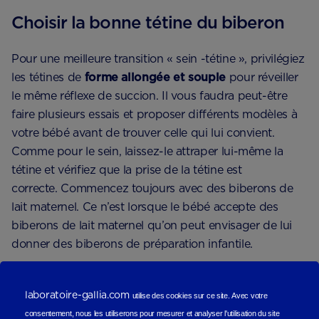
Choisir la bonne tétine du biberon
Pour une meilleure transition « sein -tétine », privilégiez
les tétines de
forme allongée et souple
pour réveiller
le même réflexe de succion. Il vous faudra peut-être
faire plusieurs essais et proposer différents modèles à
votre bébé avant de trouver celle qui lui convient.
Comme pour le sein, laissez-le attraper lui-même la
tétine et vérifiez que la prise de la tétine est
correcte. Commencez toujours avec des biberons de
lait maternel. Ce n’est lorsque le bébé accepte des
biberons de lait maternel qu’on peut envisager de lui
donner des biberons de préparation infantile.
laboratoire-gallia.com
utilise des cookies sur ce site.
Avec votre
Fractionner les repas
consentement, nous les utiliserons
pour mesurer et analyser l'utilisation du site