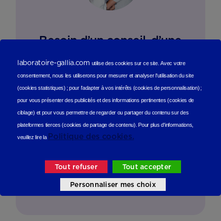
Besoin d’un conseil, d’une
écoute ?
laboratoire-gallia.com
utilise des cookies sur ce site.
Avec votre
consentement, nous les utiliserons
pour mesurer et analyser l'utilisation du site
Notre équipe d’experts de la petite enfance est à
(cookies statistiques
) ;
pour l'adapter à vos intérêts (cookies de personnalisation)
;
votre disposition jour et nuit que ce soit pour
pour vous présenter des publicités et des informations pertinentes (cookies de
parler produits , nutrition, parentalité …..
ciblage)
et pour vous permettre de regarder ou partager du contenu sur des
plateformes tierces (cookies de partage de contenu).
Pour plus d'informations,
Politique des cookies.
veuillez lire la
3
Service et appel gratuits en France hors
collectivités d'Outre-Mer​
Tout refuser
Tout accepter
4
du lundi au vendredi de 9h à 19h et samedi de 9h
Personnaliser mes choix
à 18h