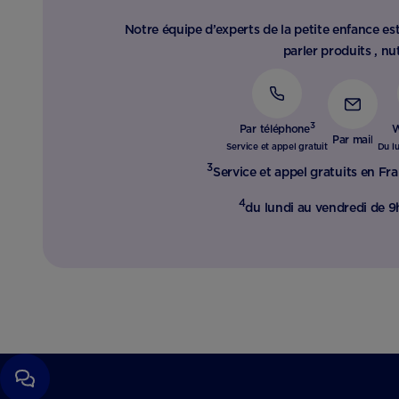
Notre équipe d’experts de la petite enfance est
parler produits , nut
3
Par téléphone
W
Par mail
Service et appel gratuit
Du l
3
Service et appel gratuits en Fra
4
du lundi au vendredi de 9