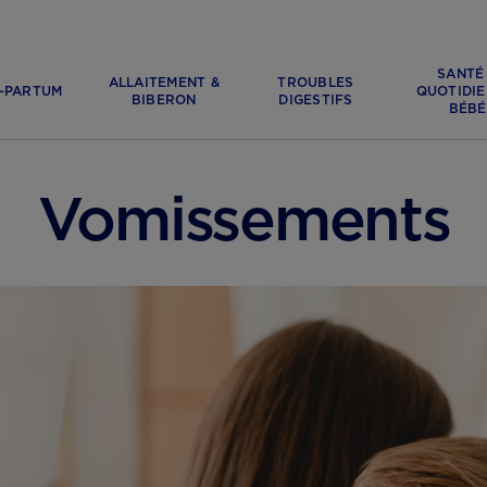
SANTÉ
ALLAITEMENT &
TROUBLES
-PARTUM
QUOTIDIE
BIBERON
DIGESTIFS
BÉBÉ
Vomissements