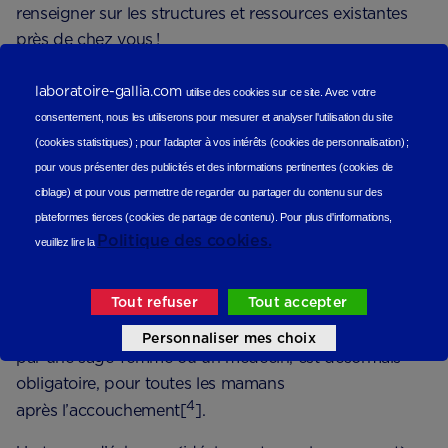
renseigner sur les structures et ressources existantes
près de chez vous !
laboratoire-gallia.com
Le rôle essentiel des
utilise des cookies sur ce site.
Avec votre
consentement, nous les utiliserons
pour mesurer et analyser l'utilisation du site
professionnels de santé
(cookies statistiques
) ;
pour l'adapter à vos intérêts (cookies de personnalisation)
;
pour vous présenter des publicités et des informations pertinentes (cookies de
Le suivi post-natal
ciblage)
et pour vous permettre de regarder ou partager du contenu sur des
plateformes tierces (cookies de partage de contenu).
Pour plus d'informations,
Les professionnels de santé jouent également un rôle
Politique des cookies.
veuillez lire la
clé dans l’accompagnement des parents lors du post-
partum.
Tout refuser
Tout accepter
Depuis 2022, un ​​entretien postnatal précoce, effectué
Personnaliser mes choix
par une sage-femme ou un médecin, est désormais
obligatoire, pour toutes les mamans
4
après l’accouchement[
].