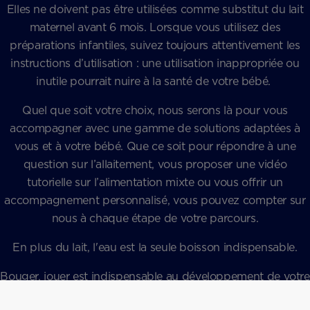
Elles ne doivent pas être utilisées comme substitut du lait
maternel avant 6 mois. Lorsque vous utilisez des
préparations infantiles, suivez toujours attentivement les
instructions d’utilisation : une utilisation inappropriée ou
inutile pourrait nuire à la santé de votre bébé.
Quel que soit votre choix, nous serons là pour vous
accompagner avec une gamme de solutions adaptées à
vous et à votre bébé. Que ce soit pour répondre à une
question sur l’allaitement, vous proposer une vidéo
tutorielle sur l’alimentation mixte ou vous offrir un
accompagnement personnalisé, vous pouvez compter sur
nous à chaque étape de votre parcours.
En plus du lait, l'eau est la seule boisson indispensable.
Bouger, jouer est indispensable au développement de votre
enfant.