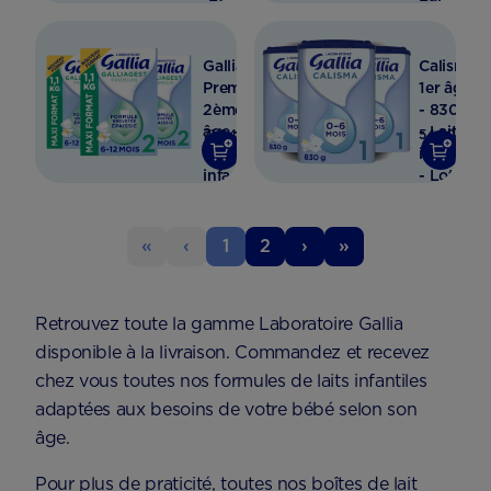
infantile
infantile
- Lot
- Lot
x3
x3
Galliagest
Calisma
Premium
1er âge
2ème
- 830g
âge -
- Lait
71,04
54,80
Lait
infantile
€
€
infantile
- Lot
- 1.1 kg
x3
- Lot x
3
«
‹
1
2
›
»
Retrouvez toute la gamme Laboratoire Gallia
disponible à la livraison. Commandez et recevez
chez vous toutes nos formules de laits infantiles
adaptées aux besoins de votre bébé selon son
âge.
Pour plus de praticité, toutes nos boîtes de lait