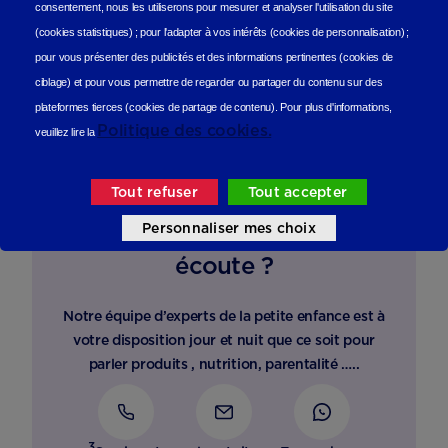
consentement, nous les utiliserons
pour mesurer et analyser l'utilisation du site
(cookies statistiques
) ;
pour l'adapter à vos intérêts (cookies de personnalisation)
;
pour vous présenter des publicités et des informations pertinentes (cookies de
ciblage)
et pour vous permettre de regarder ou partager du contenu sur des
plateformes tierces (cookies de partage de contenu).
Pour plus d'informations,
Politique des cookies.
veuillez lire la
Tout refuser
Tout accepter
Personnaliser mes choix
Besoin d’un conseil, d’une
écoute ?
Notre équipe d’experts de la petite enfance est à
votre disposition jour et nuit que ce soit pour
parler produits , nutrition, parentalité …..
3