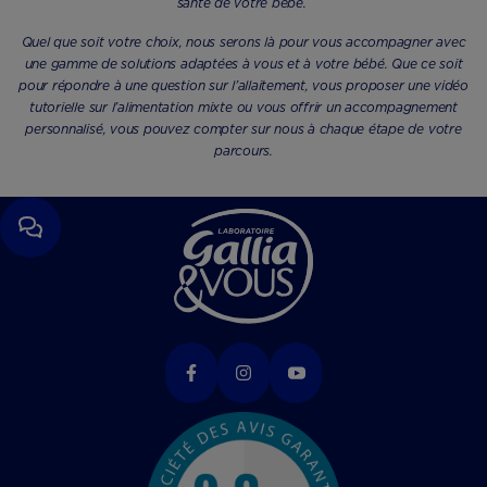
santé de votre bébé.
Quel que soit votre choix, nous serons là pour vous accompagner avec
une gamme de solutions adaptées à vous et à votre bébé. Que ce soit
pour répondre à une question sur l’allaitement, vous proposer une vidéo
tutorielle sur l’alimentation mixte ou vous offrir un accompagnement
personnalisé, vous pouvez compter sur nous à chaque étape de votre
parcours.