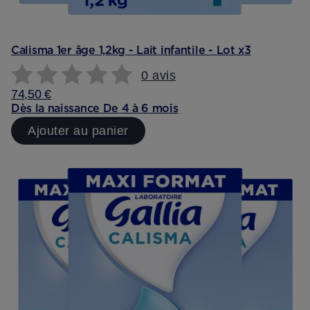
Calisma 1er âge 1,2kg - Lait infantile - Lot x3
0 avis
74,50 €
Dès la naissance
De 4 à 6 mois
Ajouter au panier