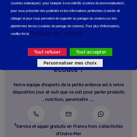
(cookies statistiques
) ;
pour l'adapter à vos intérêts (cookies de personnalisation)
;
pour vous présenter des publicités et des informations pertinentes (cookies de
ciblage)
et pour vous permettre de regarder ou partager du contenu sur des
plateformes tierces (cookies de partage de contenu).
Pour plus d'informations,
Politique des cookies.
veuillez lire la
Tout refuser
Tout accepter
Besoin d’un conseil, d’une
Personnaliser mes choix
écoute ?
Notre équipe d’experts de la petite enfance est à votre
disposition jour et nuit que ce soit pour parler produits
, nutrition, parentalité …..
3
Service et appel gratuits en France hors collectivités
d'Outre-Mer​