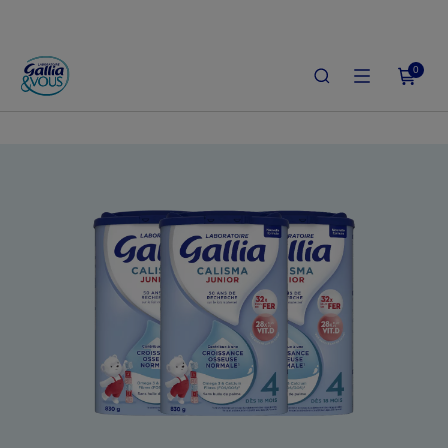
0
ACCUEIL
LE SHOP