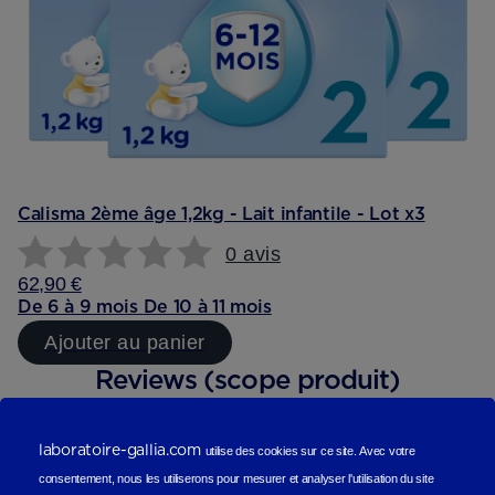
Calisma 2ème âge 1,2kg - Lait infantile - Lot x3
0 avis
62,90 €
De 6 à 9 mois
De 10 à 11 mois
Ajouter au panier
Reviews (scope produit)
Les avis de nos consommateurs
laboratoire-gallia.com
utilise des cookies sur ce site.
Avec votre
consentement, nous les utiliserons
pour mesurer et analyser l'utilisation du site