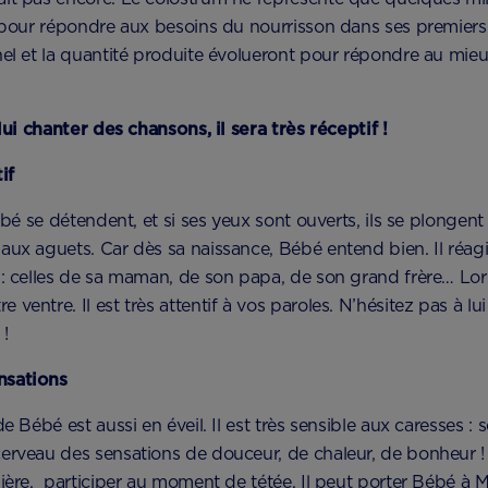
 pour répondre aux besoins du nourrisson dans ses premiers jo
nel et la quantité produite évolueront pour répondre au mi
 lui chanter des chansons, il sera très réceptif !
if
Bébé se détendent, et si ses yeux sont ouverts, ils se plongen
aux aguets. Car dès sa naissance, Bébé entend bien. Il réagi
: celles de sa maman, de son papa, de son grand frère… Lors 
entre. Il est très attentif à vos paroles. N’hésitez pas à lui 
 !
nsations
e Bébé est aussi en éveil. Il est très sensible aux caresses : 
cerveau des sensations de douceur, de chaleur, de bonheur 
ière, participer au moment de tétée. Il peut porter Bébé à Ma