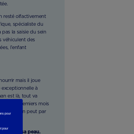
tée.
in resté olfactivement
ique, spécialiste du
pas la saisie du sein
s véhiculent des
ées, l’enfant
ourrir mais il joue
 exceptionnelle à
n est là, tout va
rant les premiers mois
jours là, on peut par
rons
pour
et pour
celle de sa peau.