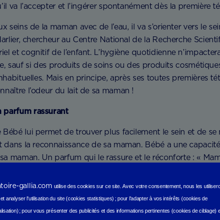
il va l’accepter et l’ingérer spontanément dès la première té
x seins de la maman avec de l’eau, il va s’orienter vers le se
Marlier, chercheur au Centre National de la Recherche Scientif
l et cognitif de l’enfant. L’hygiène quotidienne n’impactera 
étée, sauf si des produits de soins ou des produits cosmétique
nhabituelles. Mais en principe, après ses toutes premières tét
naître l’odeur du lait de sa maman !
 parfum rassurant
Bébé lui permet de trouver plus facilement le sein et de se n
nt dans la reconnaissance de sa maman. Bébé a une capacité
 sa maman. Un parfum qui le rassure et le réconforte : « Mama
ssible, ne changez pas brutalement de parfum ou de savon du
er les repères (tout neufs) de Bébé. Et si Maman n’ai pas tou
atoire-gallia.com
utilise des cookies sur ce site.
Avec votre consentement, nous les utilise
oudou imprégné de son odeur dans le berceau de Bébé.
t analyser l'utilisation du site (cookies statistiques
) ;
pour l'adapter à vos intérêts (cookies de
lisation)
;
pour vous présenter des publicités et des informations pertinentes (cookies de ciblage)
er à téter, il reconnaît l’odeur du lait de sa maman et 