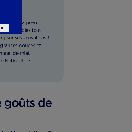
celle de sa peau.
ix
ont agréables tout
ng sur ses sensations !
ragrances douces et
nane, de miel,
re National de
e goûts de