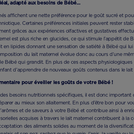
 idéal, adapté aux besoins de Bébé…
nés affichent une nette préférence pour le goût sucré et po
mniotique. Certaines préférences initiales peuvent rester sta
ment grâces aux expériences olfactives et gustatives effectu
ernel est plus riche en glucides, ce qui stimule l’appétit de 
chit en lipides donnant une sensation de satiété à Bébé qui lu
position du lait maternel évolue donc au cours d’une même 
 Bébé qui grandit. En plus de ces aspects physiologiques et 
enfant d’apprendre de nouveaux goûts contenus dans le lait
imentaire pour éveiller les goûts de votre Bébé !
des besoins nutritionnels spécifiques, il est donc important 
parer au mieux son allaitement. En plus d’être bon pour vou
’arômes et de saveurs à votre Bébé et contribue ainsi à enrich
sorielles acquises à travers le lait maternel contribuent à la
’acceptation des aliments solides au moment de la diversificat
palais et son nez, sachez que le cumin, l’anis, la vanille ou 