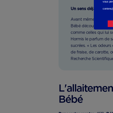
vous per
Un sens déjà bien d
contenu)
Avant même de commenc
Bébé découvre progres
comme celles qui lui s
Hormis le parfum de sa
sucrées. « Les odeurs 
de fraise, de carotte,
Recherche Scientifiqu
L'allaiteme
Bébé