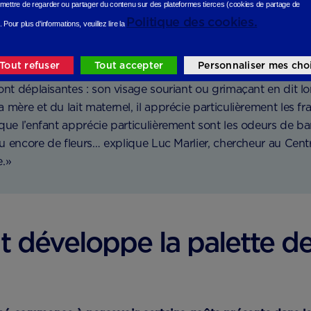
mettre de regarder ou partager du contenu sur des plateformes tierces (cookies de partage de
Politique des cookies.
éveloppé
.
Pour plus d'informations, veuillez lire la
er à téter, Bébé reconnaît l’odeur du lait de sa maman et 
Tout refuser
Tout accepter
Personnaliser mes cho
sivement son environnement et perçoit les odeurs qui lui s
ont déplaisantes : son visage souriant ou grimaçant en dit lo
 mère et du lait maternel, il apprécie particulièrement les f
que l’enfant apprécie particulièrement sont les odeurs de ba
 ou encore de fleurs… explique Luc Marlier, chercheur au Cent
e.»
nt développe la palette d