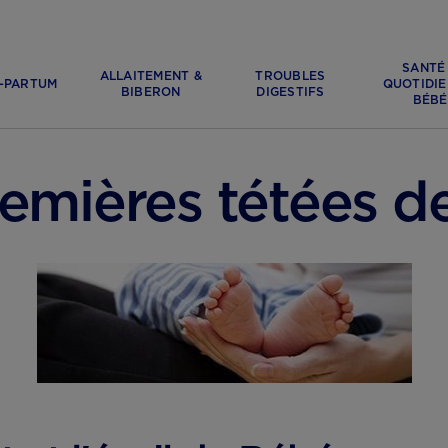
SANTÉ
ALLAITEMENT &
TROUBLES
-PARTUM
QUOTIDIE
BIBERON
DIGESTIFS
BÉBÉ
FAITS ET CONSEILS PRATIQUES
remières tétées d