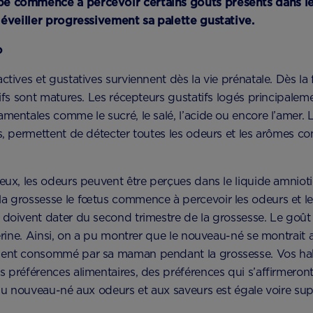
bé commence à percevoir certains goûts présents dans le
à éveiller progressivement sa palette gustative.
o
ctives et gustatives surviennent dès la vie prénatale. Dès la 
tifs sont matures. Les récepteurs gustatifs logés principalem
mentales comme le sucré, le salé, l’acide ou encore l’amer. L
s, permettent de détecter toutes les odeurs et les arômes co
ieux, les odeurs peuvent être perçues dans le liquide amniot
a grossesse le fœtus commence à percevoir les odeurs et le
s doivent dater du second trimestre de la grossesse. Le go
térine. Ainsi, on a pu montrer que le nouveau-né se montrait a
ment consommé par sa maman pendant la grossesse. Vos hab
s préférences alimentaires, des préférences qui s’affirmeron
 du nouveau-né aux odeurs et aux saveurs est égale voire supé