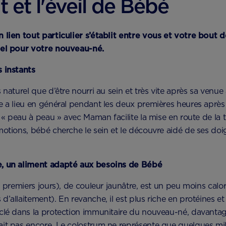
t et l'éveil de Bébé
n lien tout particulier s’établit entre vous et votre bou
iel pour votre nouveau-né.
s instants
 naturel que d’être nourri au sein et très vite après sa venue
ée a lieu en général pendant les deux premières heures apr
e « peau à peau » avec Maman facilite la mise en route de la 
motions, bébé cherche le sein et le découvre aidé de ses doi
e, un aliment adapté aux besoins de Bébé
 premiers jours), de couleur jaunâtre, est un peu moins calori
’allaitement). En revanche, il est plus riche en protéines e
clé dans la protection immunitaire du nouveau-né, davantag
t pas encore. Le colostrum ne représente que quelques millil