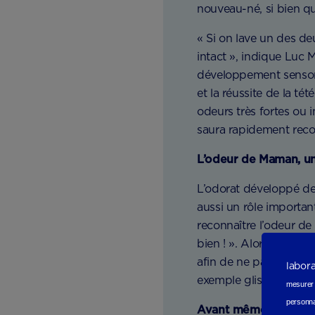
nouveau-né, si bien qu’
« Si on lave un des deu
intact », indique Luc 
développement sensorie
et la réussite de la t
odeurs très fortes ou i
saura rapidement recon
L’odeur de Maman, un
L’odorat développé de 
aussi un rôle importa
reconnaître l’odeur de
bien ! ». Alors, si po
afin de ne pas perturb
labor
exemple glisser un d
mesurer e
personna
Avant même de commenc