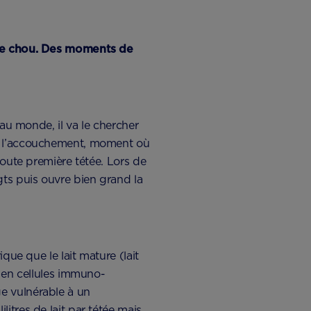
t de chou. Des moments de
 au monde, il va le chercher
ès l’accouchement, moment où
toute première tétée. Lors de
gts puis ouvre bien grand la
que que le lait mature (lait
t en cellules immuno-
e vulnérable à un
itres de lait par tétée mais