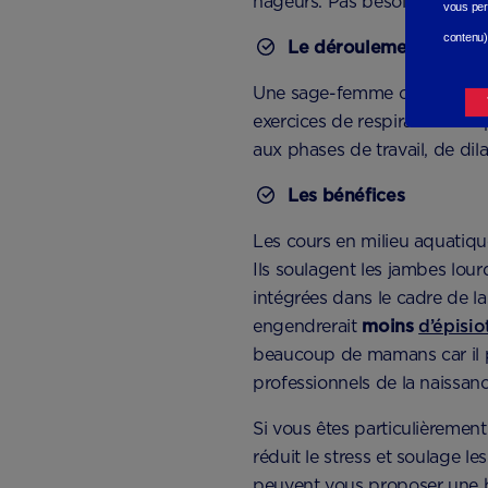
nageurs. Pas besoin de savoi
vous per
contenu)
Le déroulement
Une sage-femme ou un maître-
exercices de respiration en 
aux phases de travail, de dil
Les bénéfices
Les cours en milieu aquatiq
Ils soulagent les jambes lour
intégrées dans le cadre de l
engendrerait
moins
d’épisi
beaucoup de mamans car il pa
professionnels de la naissan
Si vous êtes particulièremen
réduit le stress et soulage l
peuvent vous proposer une bai