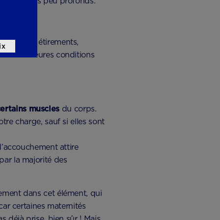
 des bassins peu profonds.
r le dos, étirements,
ix
 les meilleures conditions
certains muscles
du corps.
tre charge, sauf si elles sont
’accouchement attire
par la majorité des
ement dans cet élément, qui
car certaines maternités
 déjà prise, bien sûr ! Mais