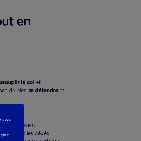
out en
ssouplir le col
et
maman de bien
se détendre
et
rons
pour
s cours peuvent
ement avec les bébés
et pour