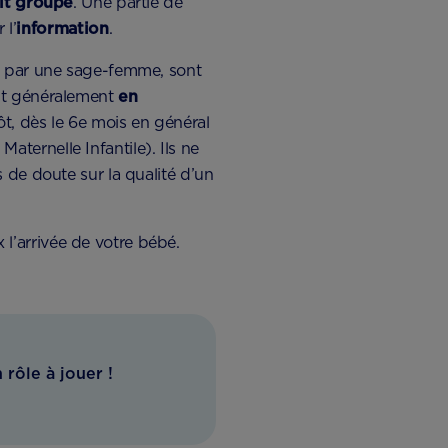
it groupe
. Une partie de
 l’
information
.
és par une sage-femme, sont
ont généralement
en
t, dès le 6e mois en général
Maternelle Infantile). Ils ne
 de doute sur la qualité d’un
 l’arrivée de votre bébé.
 rôle à jouer !