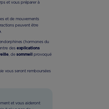
orps et vous préparer à
tales et de mouvements
tractions peuvent être
e
.
s endorphines (hormones du
entre des
explications
eille
, de
sommeil
provoqué
gie vous seront remboursées
ment et vous aideront