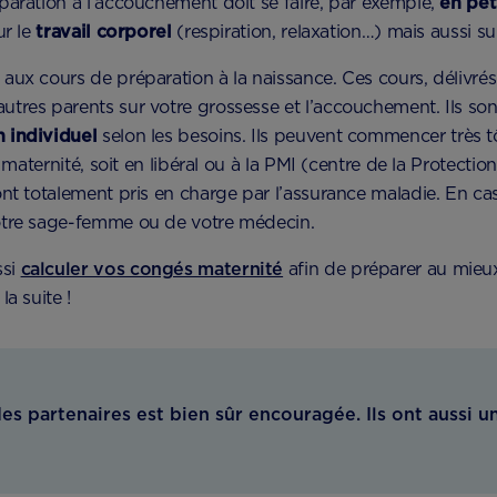
paration à l’accouchement doit se faire, par exemple,
en pet
ur le
travail corporel
(respiration, relaxation…) mais aussi sur
aux cours de préparation à la naissance. Ces cours, délivr
utres parents sur votre grossesse et l’accouchement. Ils s
n individuel
selon les besoins. Ils peuvent commencer très tô
 maternité, soit en libéral ou à la PMI (centre de la Protection 
nt totalement pris en charge par l’assurance maladie. En cas
otre sage-femme ou de votre médecin.
ssi
calculer vos congés maternité
afin de préparer au mieux
a suite !
s partenaires est bien sûr encouragée. Ils ont aussi un