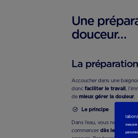
Une prépara
douceur…
La préparation
Accoucher dans une baignoire
donc
faciliter le travail
, l’i
de
mieux gérer la douleur
.
Le principe
labor
Dans l’eau, vous ne pesez qu
mesurer e
commencer
dès le 4e mois
a
personna