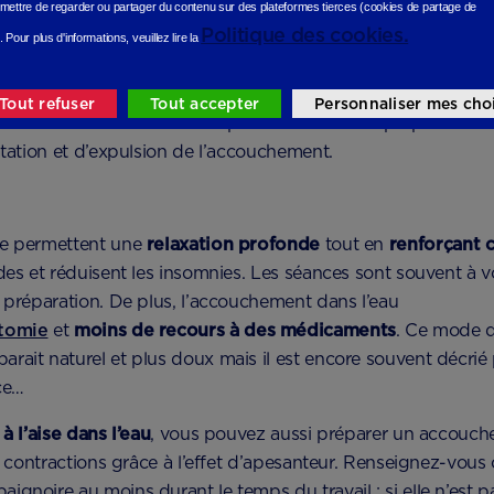
r nager pour y participer car les cours sont dispensés dans
mettre de regarder ou partager du contenu sur des plateformes tierces (cookies de partage de
Politique des cookies.
.
Pour plus d'informations, veuillez lire la
nageur spécialisé vous montre des exercices : flottement su
Tout refuser
Tout accepter
Personnaliser mes cho
apnée ou freinée… Cela vous permettra de vous préparer dans
atation et d’expulsion de l’accouchement.
ue permettent une
relaxation profonde
tout en
renforçant 
des et réduisent les insomnies. Les séances sont souvent à vo
a préparation. De plus, l’accouchement dans l’eau
otomie
et
moins de recours à des médicaments
. Ce mode d
rait naturel et plus doux mais il est encore souvent décrié 
ce…
t
à l’aise dans l’eau
, vous pouvez aussi préparer un accouch
es contractions grâce à l’effet d’apesanteur. Renseignez-vous 
gnoire au moins durant le temps du travail ; si elle n’est pas