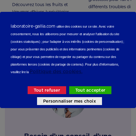
Découvrez tous les fruits et
différents troubles diges
légumes d'hiver à privilégier
pendant votre grossesse.
laboratoire-gallia.com
utilise des cookies sur ce site.
Avec votre
consentement, nous les utiliserons
pour mesurer et analyser l'utilisation du site
(cookies statistiques
) ;
pour l'adapter à vos intérêts (cookies de personnalisation)
;
pour vous présenter des publicités et des informations pertinentes (cookies de
ciblage)
et pour vous permettre de regarder ou partager du contenu sur des
plateformes tierces (cookies de partage de contenu).
Pour plus d'informations,
Politique des cookies.
veuillez lire la
Tout refuser
Tout accepter
Personnaliser mes choix