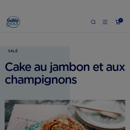
0
ROSSESSE
ALIMENTATION ENCEINTE
CAKE AU JAMBON ET AUX CHAMPIGN
SALÉ
Cake au jambon et aux
champignons