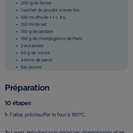
200 g de farine
1 sachet de poudre à lever bio
100 ml d’huile + 1 c. à s.
150 ml de lait
150 g de jambon
150 g de champignons de Paris
2 échalotes
50 g de comté
4 brins de persil
Sel, poivre
Préparation
10 étapes
1-
Faites préchauffer le four à 180°C.
2-
Lavez, épluchez puis rincez les champignons et les