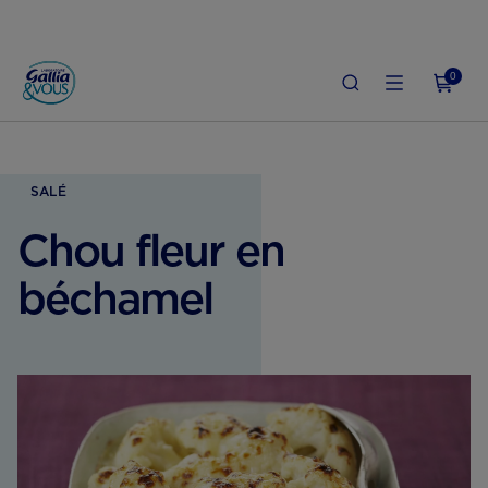
0
CCUEIL
GROSSESSE
ALIMENTATION ENCEINTE
CHOU FLEUR EN BÉCHAM
SALÉ
Chou fleur en
béchamel