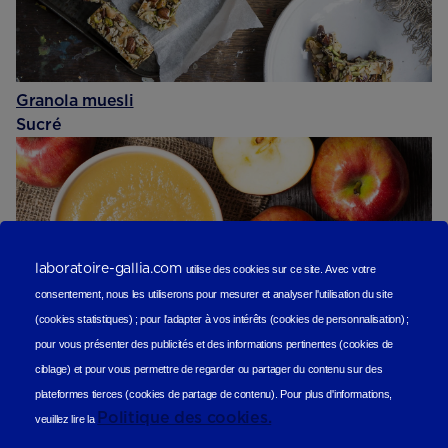
Granola muesli
Sucré
laboratoire-gallia.com
utilise des cookies sur ce site.
Avec votre
consentement, nous les utiliserons
pour mesurer et analyser l'utilisation du site
(cookies statistiques
) ;
pour l'adapter à vos intérêts (cookies de personnalisation)
;
pour vous présenter des publicités et des informations pertinentes (cookies de
ciblage)
et pour vous permettre de regarder ou partager du contenu sur des
plateformes tierces (cookies de partage de contenu).
Pour plus d'informations,
Politique des cookies.
veuillez lire la
Compote de pommes aux spéculoos