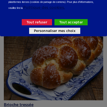
plateformes tierces (cookies de partage de contenu).
Pour plus d'informations,
Politique des cookies.
veuillez lire la
Tout refuser
Tout accepter
Compote de pommes aux spéculoos
Sucré
Personnaliser mes choix
Brioche tressée