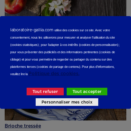
Compote de pommes aux spéculoos
laboratoire-gallia.com
utilise des cookies sur ce site.
Avec votre
Sucré
consentement, nous les utiliserons
pour mesurer et analyser l'utilisation du site
(cookies statistiques
) ;
pour l'adapter à vos intérêts (cookies de personnalisation)
;
pour vous présenter des publicités et des informations pertinentes (cookies de
ciblage)
et pour vous permettre de regarder ou partager du contenu sur des
plateformes tierces (cookies de partage de contenu).
Pour plus d'informations,
Politique des cookies.
veuillez lire la
Tout refuser
Tout accepter
Personnaliser mes choix
Brioche tressée