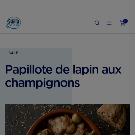
0
ROSSESSE
ALIMENTATION ENCEINTE
PAPILLOTE DE LAPIN AUX CHAMPIGNO
SALÉ
Papillote de lapin aux
champignons