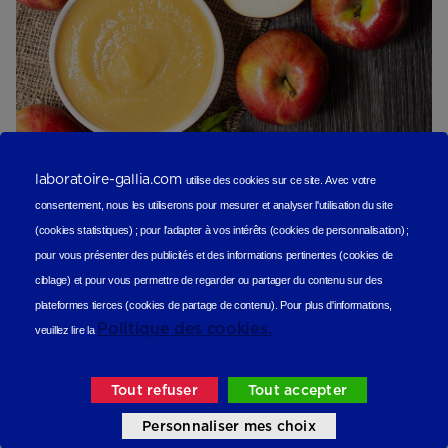
laboratoire-gallia.com
utilise des cookies sur ce site.
Avec votre
consentement, nous les utiliserons
pour mesurer et analyser l'utilisation du site
(cookies statistiques
) ;
pour l'adapter à vos intérêts (cookies de personnalisation)
;
Compote de pommes aux spéculoos
pour vous présenter des publicités et des informations pertinentes (cookies de
Sucré
ciblage)
et pour vous permettre de regarder ou partager du contenu sur des
plateformes tierces (cookies de partage de contenu).
Pour plus d'informations,
Politique des cookies.
veuillez lire la
Tout refuser
Tout accepter
Personnaliser mes choix