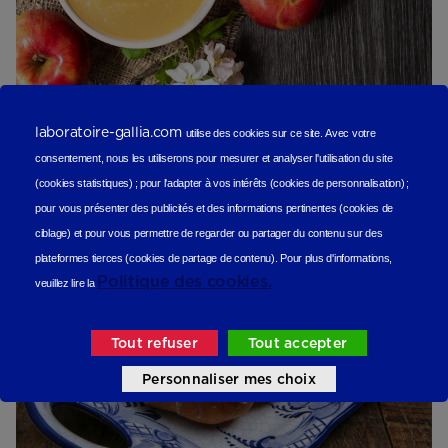
laboratoire-gallia.com
utilise des cookies sur ce site.
Avec votre
Compote de pommes aux spéculoos
consentement, nous les utiliserons
pour mesurer et analyser l'utilisation du site
Sucré
(cookies statistiques
) ;
pour l'adapter à vos intérêts (cookies de personnalisation)
;
pour vous présenter des publicités et des informations pertinentes (cookies de
ciblage)
et pour vous permettre de regarder ou partager du contenu sur des
plateformes tierces (cookies de partage de contenu).
Pour plus d'informations,
Politique des cookies.
veuillez lire la
Tout refuser
Tout accepter
Personnaliser mes choix