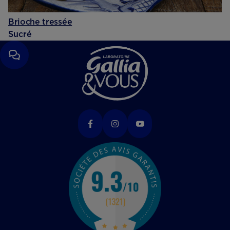
Brioche tressée
Sucré