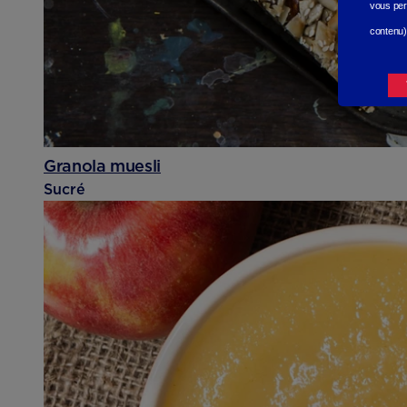
vous per
contenu)
Granola muesli
Sucré