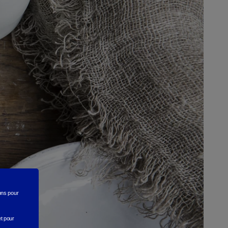
rons
pour
et pour