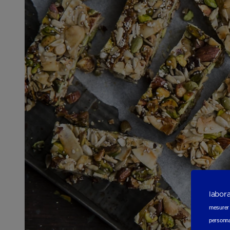
labor
mesurer e
personna