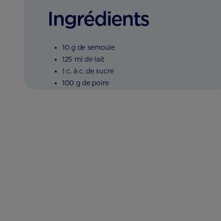
Ingrédients
10 g de semoule
125 ml de lait
1 c. à c. de sucre
100 g de poire