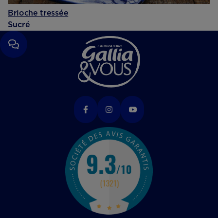
Brioche tressée
Sucré