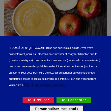
laboratoire-gallia.com
utilise des cookies sur ce site.
Avec votre
consentement, nous les utiliserons
pour mesurer et analyser l'utilisation du site
(cookies statistiques
) ;
pour l'adapter à vos intérêts (cookies de personnalisation)
;
pour vous présenter des publicités et des informations pertinentes (cookies de
Compote de pommes aux spéculoos
ciblage)
et pour vous permettre de regarder ou partager du contenu sur des
Sucré
plateformes tierces (cookies de partage de contenu).
Pour plus d'informations,
Politique des cookies.
veuillez lire la
Tout refuser
Tout accepter
Personnaliser mes choix