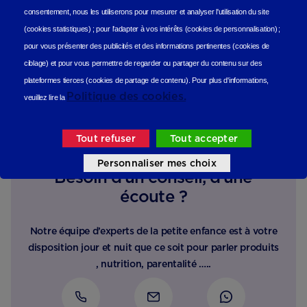
consentement, nous les utiliserons
pour mesurer et analyser l'utilisation du site
(cookies statistiques
) ;
pour l'adapter à vos intérêts (cookies de personnalisation)
;
pour vous présenter des publicités et des informations pertinentes (cookies de
ciblage)
et pour vous permettre de regarder ou partager du contenu sur des
plateformes tierces (cookies de partage de contenu).
Pour plus d'informations,
Politique des cookies.
veuillez lire la
Tout refuser
Tout accepter
Personnaliser mes choix
Besoin d’un conseil, d’une
écoute ?
Notre équipe d’experts de la petite enfance est à votre
disposition jour et nuit que ce soit pour parler produits
, nutrition, parentalité …..