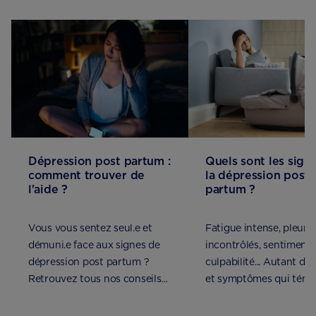
Dépression post partum :
Quels sont les sign
comment trouver de
la dépression post-
l'aide ?
partum ?
Vous vous sentez seul.e et
Fatigue intense, pleurs
démuni.e face aux signes de
incontrôlés, sentiment 
dépression post partum ?
culpabilité... Autant de
Retrouvez tous nos conseils
et symptômes qui témo
pour trouver de l’aide et vous
peut-être d’une dépres
faire accompagner.
post-partum.