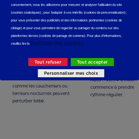
consentement, nous les utiliserons
pour mesurer et analyser l'utilisation du site
(cookies statistiques
) ;
pour l'adapter à vos intérêts (cookies de personnalisation)
;
pour vous présenter des publicités et des informations pertinentes (cookies de
ciblage)
et pour vous permettre de regarder ou partager du contenu sur des
plateformes tierces (cookies de partage de contenu).
Pour plus d'informations,
Politique des cookies.
veuillez lire la
Bébé fait des
Bébé ne fait pas ses
cauchemars
Tout refuser
Tout accepter
Bébé ne fait pas encore
Personnaliser mes choix
Certains troubles du sommeil
nuits ? Vers 4-6 mois, 
comme les cauchemars ou
commence à prendre u
terreurs nocturnes peuvent
rythme régulier.
perturber bébé.