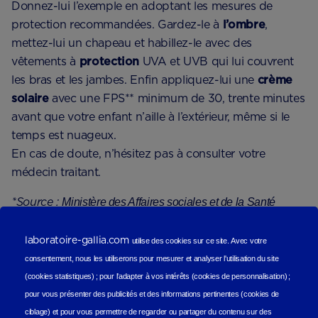
Donnez-lui l’exemple en adoptant les mesures de
protection recommandées. Gardez-le à
l’ombre
,
mettez-lui un chapeau et habillez-le avec des
vêtements à
protection
UVA et UVB qui lui couvrent
les bras et les jambes. Enfin appliquez-lui une
crème
solaire
avec une FPS** minimum de 30, trente minutes
avant que votre enfant n’aille à l’extérieur, même si le
temps est nuageux.
En cas de doute, n’hésitez pas à consulter votre
médecin traitant.
*Source :
Ministère des Affaires sociales et de la Santé
laboratoire-gallia.com
utilise des cookies sur ce site.
Avec votre
8. BIEN HYDRATER BÉBÉ
consentement, nous les utiliserons
pour mesurer et analyser l'utilisation du site
(cookies statistiques
) ;
pour l'adapter à vos intérêts (cookies de personnalisation)
;
L’hydratation de bébé est très importante. Les risques
pour vous présenter des publicités et des informations pertinentes (cookies de
de
déshydratation
sont d’autant plus élevés pendant
ciblage)
et pour vous permettre de regarder ou partager du contenu sur des
les épisodes de
chaleur
ou lorsque bébé