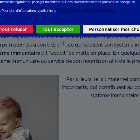
mettre de regarder ou partager du contenu sur des plateformes tierces (cookies de partage de
Politique des cookies.
ternel, il a la grande particularité d’être parfaitement adapt
.
Pour plus d'informations, veuillez lire la
iche, tant sur le plan nutritionnel que sur le plan immunolog
préconise
d’allaiter son bébé
pendant ses 6 premiers mois d
Tout refuser
Tout accepter
Personnaliser mes cho
t maternel, tout comme elle le faisait pendant la grossesse, l
[1]
orps maternels à son bébé
, ce qui soutient son système im
ème immunitaire
dit "acquit" se mette en place. En quelqu
ème immunitaire au service de son nourrisson afin de le pro
Par ailleurs, le lait maternel co
importants, qui contribuent au 
système immunitaire