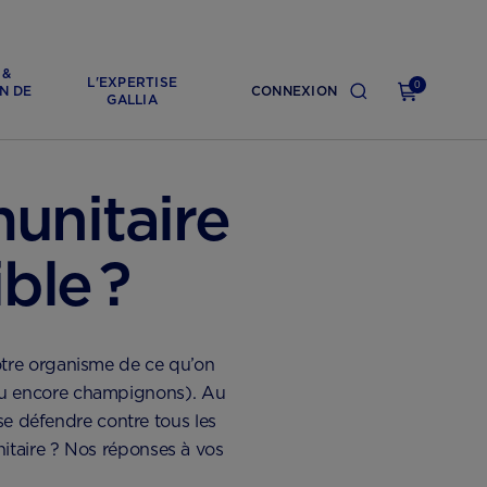
 &
L'EXPERTISE
0
N DE
CONNEXION
GALLIA
unitaire
ble ?
tre organisme de ce qu’on
s ou encore champignons). Au
e défendre contre tous les
nitaire ? Nos réponses à vos