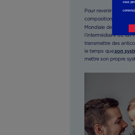
vous per
Pour revenir au lait ma
contenu)
composition est très r
Mondiale de la Santé 
l’intermédiaire du lai
transmettre des antic
le temps que
son syst
mettre son propre syst