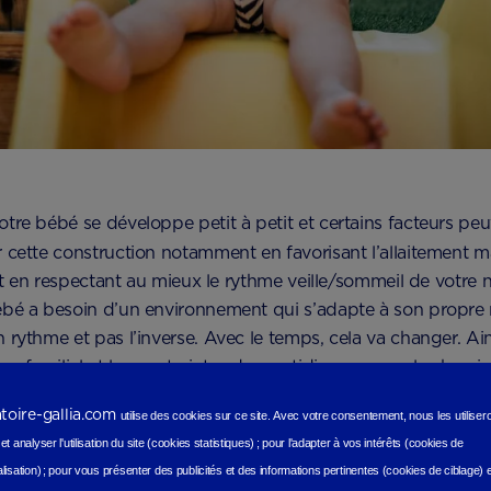
re bébé se développe petit à petit et certains facteurs peuv
 cette construction notamment en favorisant l’allaitement 
 et en respectant au mieux le rythme veille/sommeil de votre
bé a besoin d’un environnement qui s’adapte à son propre ry
rythme et pas l’inverse. Avec le temps, cela va changer. Ain
me familial et les contraintes du quotidien, comme les horair
sommeil de qualité et une alimentation adaptée jouent un r
atoire-gallia.com
utilise des cookies sur ce site.
Avec votre consentement, nous les utilise
t analyser l'utilisation du site (cookies statistiques
) ;
pour l'adapter à vos intérêts (cookies de
lisation)
;
pour vous présenter des publicités et des informations pertinentes (cookies de ciblage)