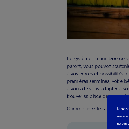
Le système immunitaire de vot
parent, vous pouvez soutenir
à vos envies et possibilités,
premières semaines, votre bé
à vous de vous adapter à son 
trouver sa place dans le ryth
Comme chez les adultes, un 
labor
mesurer e
personna