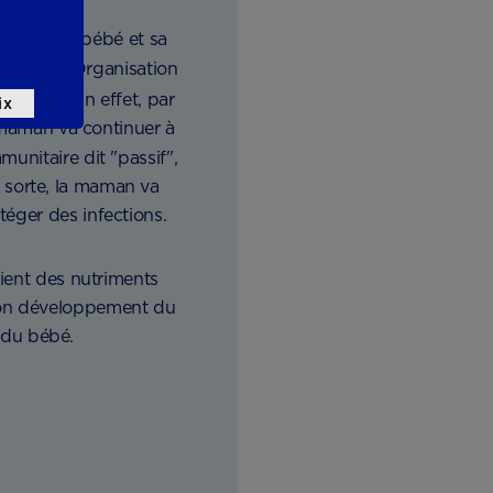
é à chaque bébé et sa
[1]
ique
. L’Organisation
[3]
e vie
. En effet, par
ix
a maman va continuer à
munitaire dit "passif",
e sorte, la maman va
téger des infections.
ntient des nutriments
bon développement du
 du bébé.