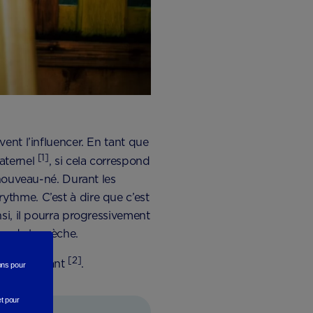
ent l’influencer. En tant que
[1]
maternel
, si cela correspond
 nouveau-né. Durant les
thme. C’est à dire que c’est
si, il pourra progressivement
es de la crèche.
[2]
ôle important
.
rons
pour
et pour