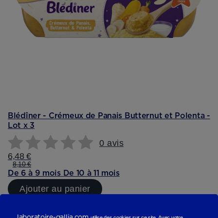
Blédîner - Crémeux de Panais Butternut et Polenta -
Lot x 3
0 avis
6,48 €
8,10 €
De 6 à 9 mois
De 10 à 11 mois
Ajouter au panier
Reviews (scope produit)
laboratoire-gallia.com
utilise des cookies sur ce site.
Avec votre