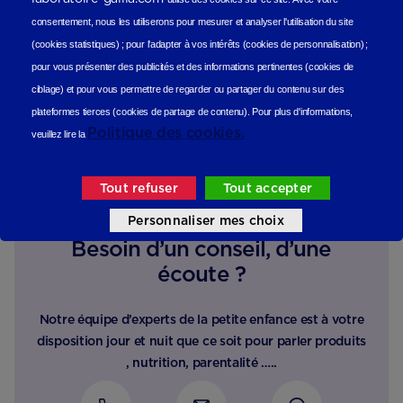
Les avis de nos consommateurs
consentement, nous les utiliserons
pour mesurer et analyser l'utilisation du site
(cookies statistiques
) ;
pour l'adapter à vos intérêts (cookies de personnalisation)
;
pour vous présenter des publicités et des informations pertinentes (cookies de
ciblage)
et pour vous permettre de regarder ou partager du contenu sur des
plateformes tierces (cookies de partage de contenu).
Pour plus d'informations,
Politique des cookies.
veuillez lire la
Tout refuser
Tout accepter
Personnaliser mes choix
Besoin d’un conseil, d’une
écoute ?
Notre équipe d’experts de la petite enfance est à votre
disposition jour et nuit que ce soit pour parler produits
, nutrition, parentalité …..