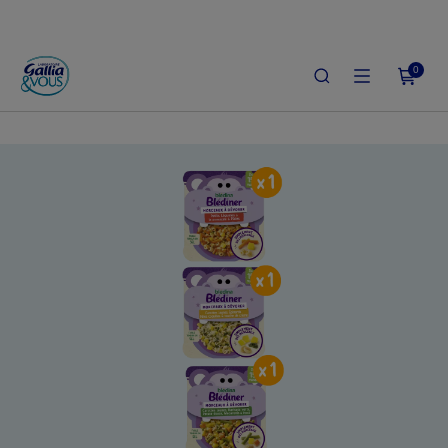
0
ACCUEIL
LE SHOP