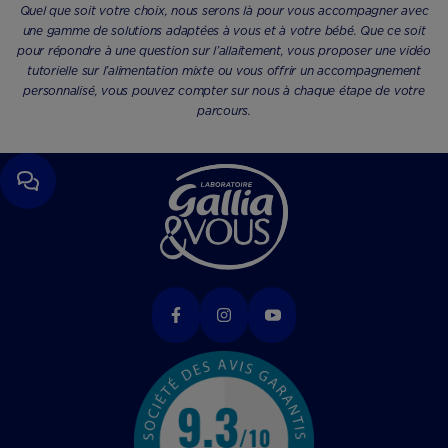
Quel que soit votre choix, nous serons là pour vous accompagner avec
une gamme de solutions adaptées à vous et à votre bébé. Que ce soit
pour répondre à une question sur l’allaitement, vous proposer une vidéo
tutorielle sur l’alimentation mixte ou vous offrir un accompagnement
personnalisé, vous pouvez compter sur nous à chaque étape de votre
parcours.