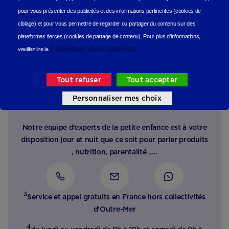
pour vous présenter des publicités et des informations pertinentes (cookies de
ciblage)
et pour vous permettre de regarder ou partager du contenu sur des
plateformes tierces (cookies de partage de contenu).
Pour plus d'informations,
Politique des cookies.
veuillez lire la
Tout refuser
Tout accepter
Besoin d’un conseil, d’une
Personnaliser mes choix
écoute ?
Notre équipe d’experts de la petite enfance est à votre
disposition jour et nuit que ce soit pour parler produits
, nutrition, parentalité …..
3
Service et appel gratuits en France hors collectivités
d'Outre-Mer​
4