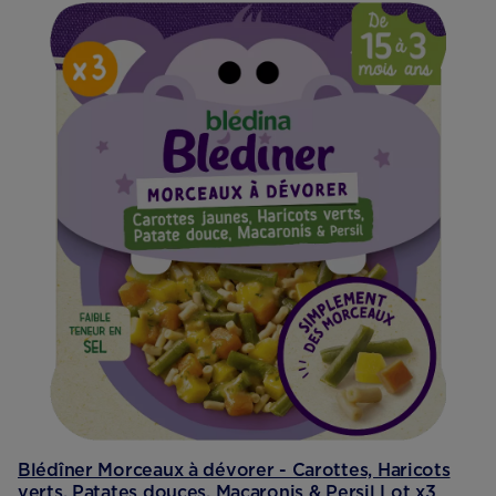
Blédîner Morceaux à dévorer - Carottes, Haricots
verts, Patates douces, Macaronis & Persil Lot x3