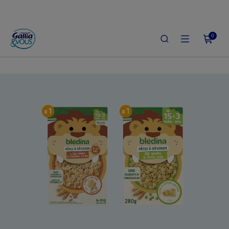
0
ACCUEIL
LE SHOP