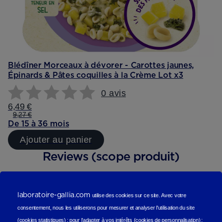
Blédîner Morceaux à dévorer - Carottes jaunes,
Épinards & Pâtes coquilles à la Crème Lot x3
0 avis
6,49 €
9,27 €
De 15 à 36 mois
Ajouter au panier
Reviews (scope produit)
Les avis de nos consommateurs
laboratoire-gallia.com
utilise des cookies sur ce site.
Avec votre
consentement, nous les utiliserons
pour mesurer et analyser l'utilisation du site
(cookies statistiques
) ;
pour l'adapter à vos intérêts (cookies de personnalisation)
;