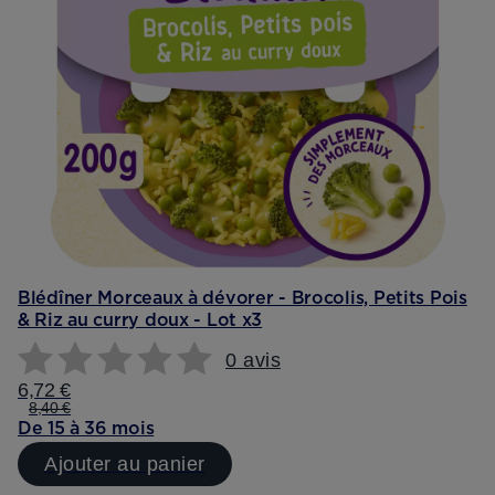
Blédîner Morceaux à dévorer - Brocolis, Petits Pois
& Riz au curry doux - Lot x3
0 avis
6,72 €
8,40 €
De 15 à 36 mois
Ajouter au panier