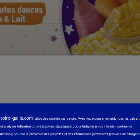
atoire-gallia.com
utilise des cookies sur ce site.
Avec votre consentement, nous les utilise
t analyser l'utilisation du site (cookies statistiques
) ;
pour l'adapter à vos intérêts (cookies de
lisation)
;
pour vous présenter des publicités et des informations pertinentes (cookies de ciblage)