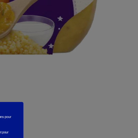
rons
pour
et pour