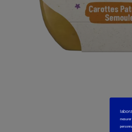
labor
mesurer e
personna