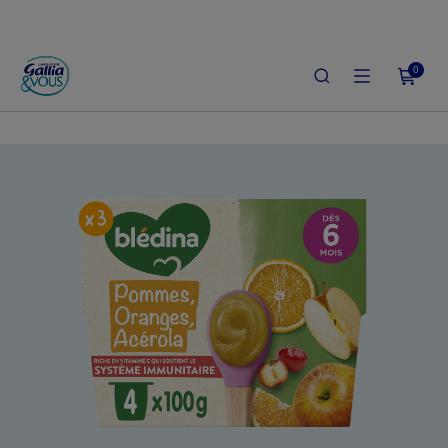
0
ACCUEIL
LE SHOP