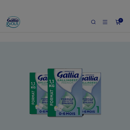
0
ACCUEIL
LE SHOP