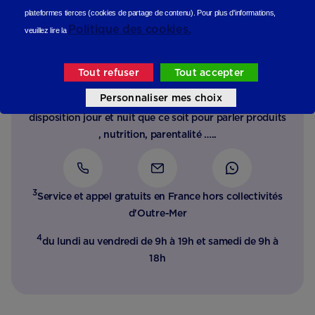
plateformes tierces (cookies de partage de contenu).
Pour plus d'informations,
Politique des cookies.
veuillez lire la
Besoin d’un conseil, d’une
écoute ?
Tout refuser
Tout accepter
Personnaliser mes choix
Notre équipe d’experts de la petite enfance est à votre
disposition jour et nuit que ce soit pour parler produits
, nutrition, parentalité …..
3
Service et appel gratuits en France hors collectivités
d'Outre-Mer​
4
du lundi au vendredi de 9h à 19h et samedi de 9h à
18h