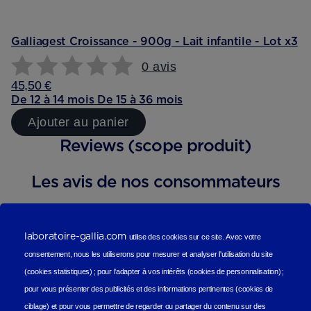
Galliagest Croissance - 900g - Lait infantile - Lot x3
0 avis
45,50 €
De 12 à 14 mois
De 15 à 36 mois
Ajouter au panier
Reviews (scope produit)
Les avis de nos consommateurs
laboratoire-gallia.com
utilise des cookies sur ce site.
Avec votre
consentement, nous les utiliserons
pour mesurer et analyser l'utilisation du site
(cookies statistiques
) ;
pour l'adapter à vos intérêts (cookies de personnalisation)
;
pour vous présenter des publicités et des informations pertinentes (cookies de
ciblage)
et pour vous permettre de regarder ou partager du contenu sur des