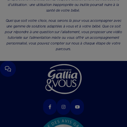
d’utilisation : une utilisation inappropriée ou inutile pourrait nuire à la
santé de votre bébé.
Quel que soit votre choix, nous serons là pour vous accompagner avec
une gamme de solutions adaptées à vous et à votre bébé. Que ce soit
pour répondre à une question sur l’allaitement, vous proposer une vidéo
tutorielle sur l’alimentation mixte ou vous offrir un accompagnement
personnalisé, vous pouvez compter sur nous à chaque étape de votre
parcours.