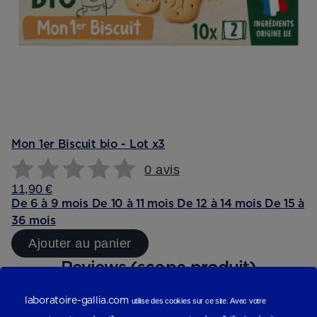
Mon 1er Biscuit bio - Lot x3
0 avis
11,90 €
De 6 à 9 mois
De 10 à 11 mois
De 12 à 14 mois
De 15 à
36 mois
Ajouter au panier
Reviews (scope produit)
Les avis de nos consommateurs
laboratoire-gallia.com
utilise des cookies sur ce site.
Avec votre