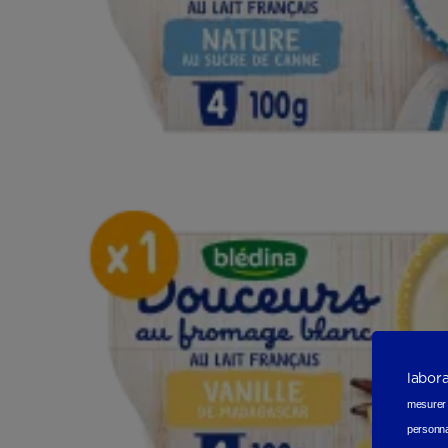
labor
mesurer e
personna