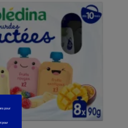
rons
pour
et pour