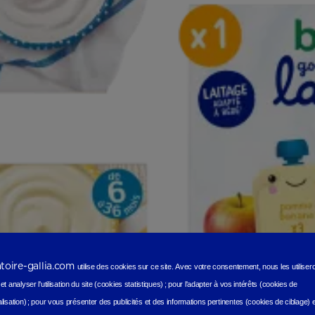
atoire-gallia.com
utilise des cookies sur ce site.
Avec votre consentement, nous les utilise
t analyser l'utilisation du site (cookies statistiques
) ;
pour l'adapter à vos intérêts (cookies de
lisation)
;
pour vous présenter des publicités et des informations pertinentes (cookies de ciblage)