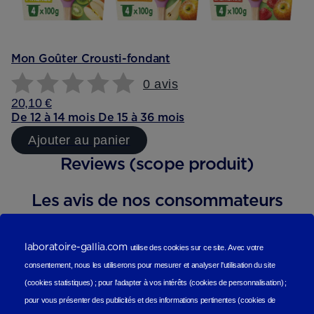
Mon Goûter Crousti-fondant
0 avis
20,10 €
De 12 à 14 mois
De 15 à 36 mois
Ajouter au panier
Reviews (scope produit)
Les avis de nos consommateurs
laboratoire-gallia.com
utilise des cookies sur ce site.
Avec votre
consentement, nous les utiliserons
pour mesurer et analyser l'utilisation du site
(cookies statistiques
) ;
pour l'adapter à vos intérêts (cookies de personnalisation)
;
pour vous présenter des publicités et des informations pertinentes (cookies de