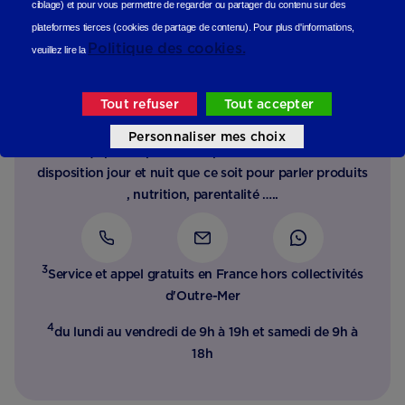
ciblage)
et pour vous permettre de regarder ou partager du contenu sur des
plateformes tierces (cookies de partage de contenu).
Pour plus d'informations,
Politique des cookies.
veuillez lire la
Besoin d’un conseil, d’une
écoute ?
Tout refuser
Tout accepter
Personnaliser mes choix
Notre équipe d’experts de la petite enfance est à votre
disposition jour et nuit que ce soit pour parler produits
, nutrition, parentalité …..
3
Service et appel gratuits en France hors collectivités
d'Outre-Mer​
4
du lundi au vendredi de 9h à 19h et samedi de 9h à
18h