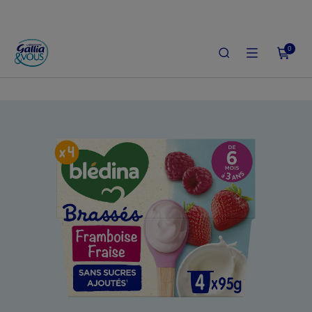
0
ACCUEIL
LE SHOP