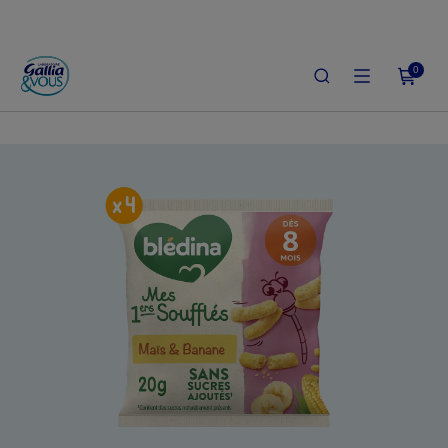
0
ACCUEIL
LE SHOP