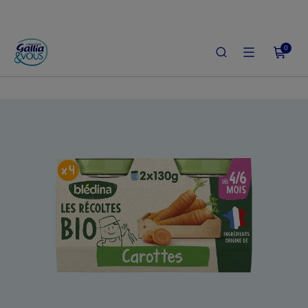
0
ACCUEIL
LE SHOP