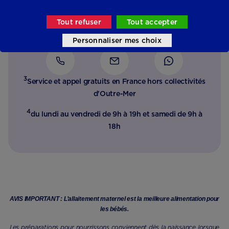
Notre équipe d’experts de la petite enfance est à votre
Tout refuser
Tout accepter
disposition jour et nuit que ce soit pour parler produits
, nutrition, parentalité …..
Personnaliser mes choix
3
Service et appel gratuits en France hors collectivités
d'Outre-Mer​
4
du lundi au vendredi de 9h à 19h et samedi de 9h à
18h
AVIS IMPORTANT : L’allaitement maternel est la meilleure alimentation pour
les bébés.
Les préparations pour nourrissons conviennent dès la naissance lorsque