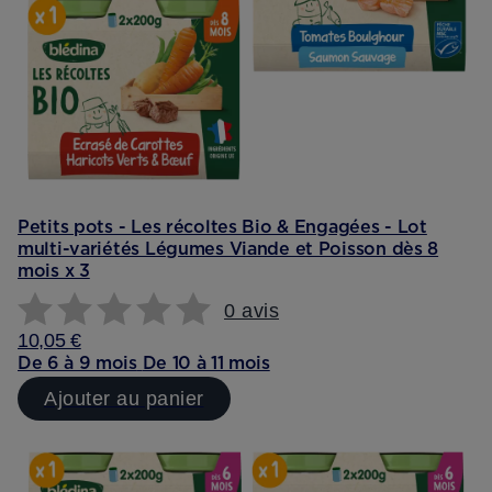
Petits pots - Les récoltes Bio & Engagées - Lot
multi-variétés Légumes Viande et Poisson dès 8
mois x 3
0 avis
10,05 €
De 6 à 9 mois
De 10 à 11 mois
Ajouter au panier