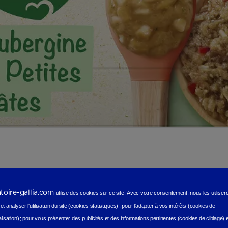
atoire-gallia.com
utilise des cookies sur ce site.
Avec votre consentement, nous les utilise
t analyser l'utilisation du site (cookies statistiques
) ;
pour l'adapter à vos intérêts (cookies de
lisation)
;
pour vous présenter des publicités et des informations pertinentes (cookies de ciblage)