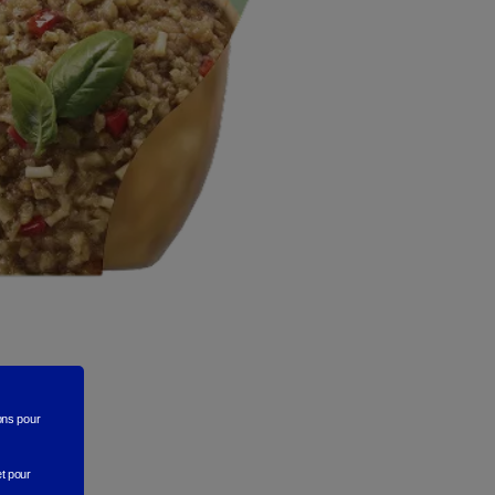
rons
pour
et pour