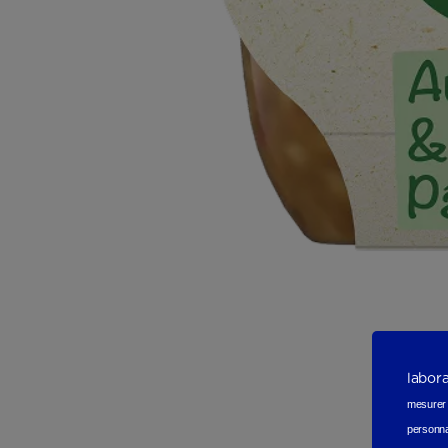
labor
mesurer e
personna