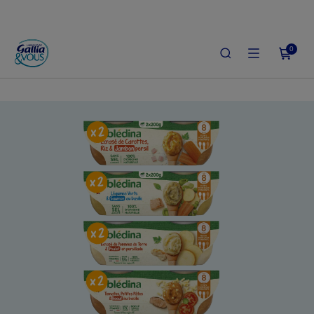
0
ACCUEIL
LE SHOP