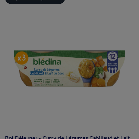
Bol Déjeuner - Curry de Légumes Cabillaud et Lait