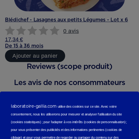
Blédichef - Lasagnes aux petits Légumes - Lot x 6
0 avis
17,34 €
De 15 à 36 mois
Ajouter au panier
Reviews (scope produit)
Les avis de nos consommateurs
laboratoire-gallia.com
utilise des cookies sur ce site.
Avec votre
consentement, nous les utiliserons
pour mesurer et analyser l'utilisation du site
(cookies statistiques
) ;
pour l'adapter à vos intérêts (cookies de personnalisation)
;
pour vous présenter des publicités et des informations pertinentes (cookies de
ciblage)
et pour vous permettre de regarder ou partager du contenu sur des