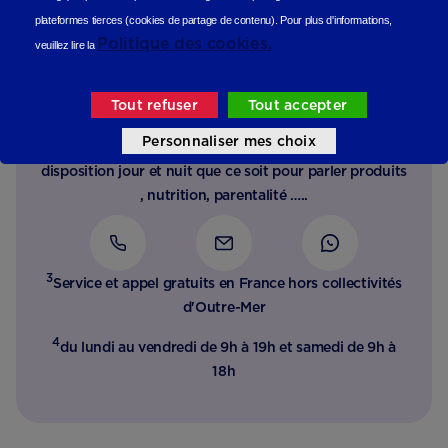
plateformes tierces (cookies de partage de contenu).
Pour plus d'informations,
Politique des cookies.
veuillez lire la
Besoin d’un conseil, d’une
écoute ?
Tout refuser
Tout accepter
Personnaliser mes choix
Notre équipe d’experts de la petite enfance est à votre
disposition jour et nuit que ce soit pour parler produits
, nutrition, parentalité …..
3
Service et appel gratuits en France hors collectivités
d'Outre-Mer​
4
du lundi au vendredi de 9h à 19h et samedi de 9h à
18h