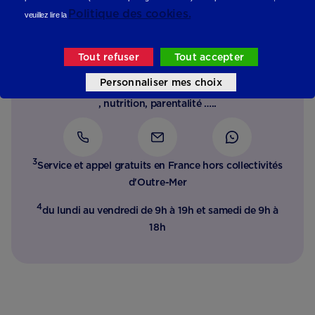
Besoin d’un conseil, d’une
Politique des cookies.
veuillez lire la
écoute ?
Tout refuser
Tout accepter
Notre équipe d’experts de la petite enfance est à votre
Personnaliser mes choix
disposition jour et nuit que ce soit pour parler produits
, nutrition, parentalité …..
3
Service et appel gratuits en France hors collectivités
d'Outre-Mer​
4
du lundi au vendredi de 9h à 19h et samedi de 9h à
18h