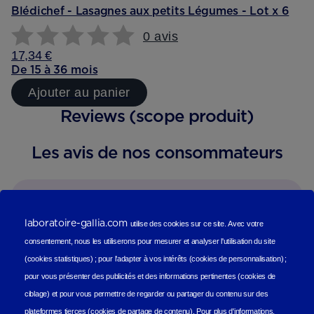
Blédichef - Lasagnes aux petits Légumes - Lot x 6
0 avis
17,34 €
De 15 à 36 mois
Ajouter au panier
Reviews (scope produit)
Les avis de nos consommateurs
laboratoire-gallia.com
utilise des cookies sur ce site.
Avec votre
consentement, nous les utiliserons
pour mesurer et analyser l'utilisation du site
(cookies statistiques
) ;
pour l'adapter à vos intérêts (cookies de personnalisation)
;
pour vous présenter des publicités et des informations pertinentes (cookies de
ciblage)
et pour vous permettre de regarder ou partager du contenu sur des
plateformes tierces (cookies de partage de contenu).
Pour plus d'informations,