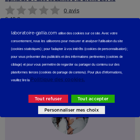
0 avis
6,49 €
9,27 €
De 15 à 36 mois
laboratoire-gallia.com
utilise des cookies sur ce site.
Avec votre
Epuisé
consentement, nous les utiliserons
pour mesurer et analyser l'utilisation du site
M'avertir
(cookies statistiques
) ;
pour l'adapter à vos intérêts (cookies de personnalisation)
;
Reviews (scope produit)
pour vous présenter des publicités et des informations pertinentes (cookies de
ciblage)
et pour vous permettre de regarder ou partager du contenu sur des
plateformes tierces (cookies de partage de contenu).
Les avis de nos consommateurs
Pour plus d'informations,
Politique des cookies.
veuillez lire la
Tout refuser
Tout accepter
Personnaliser mes choix