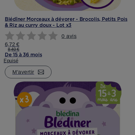
Blédîner Morceaux à dévorer - Brocolis, Petits Pois
& Riz au curry doux - Lot x3
0 avis
6,72 €
8,40 €
De 15 à 36 mois
Epuisé
M'avertir