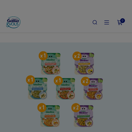
0
ACCUEIL
LE SHOP