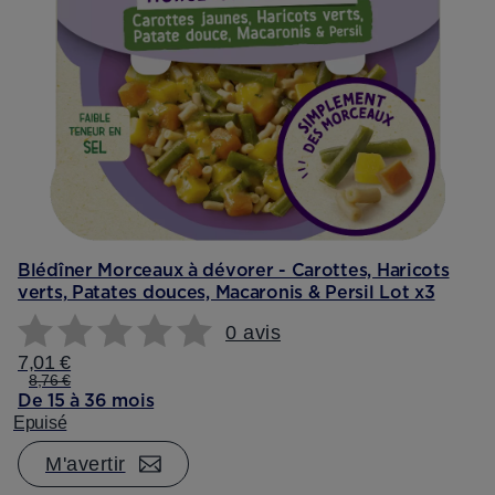
Blédîner Morceaux à dévorer - Carottes, Haricots
verts, Patates douces, Macaronis & Persil Lot x3
0 avis
7,01 €
8,76 €
De 15 à 36 mois
Epuisé
M'avertir