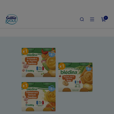
0
ACCUEIL
LE SHOP