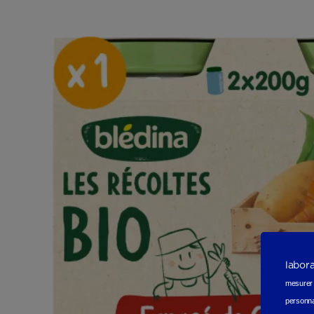
labor
mesurer e
personna