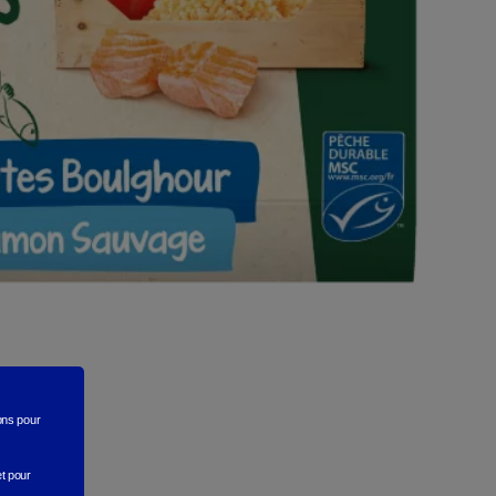
rons
pour
et pour