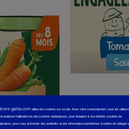
atoire-gallia.com
utilise des cookies sur ce site.
Avec votre consentement, nous les utilise
t analyser l'utilisation du site (cookies statistiques
) ;
pour l'adapter à vos intérêts (cookies de
lisation)
;
pour vous présenter des publicités et des informations pertinentes (cookies de ciblage)