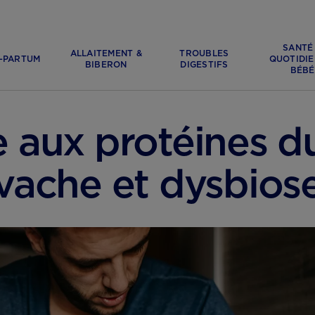
SANTÉ
ALLAITEMENT &
TROUBLES
-PARTUM
QUOTIDIE
BIBERON
DIGESTIFS
BÉBÉ
e aux protéines du
vache et dysbios