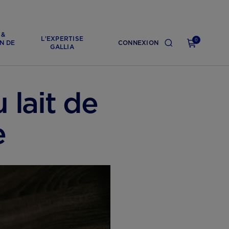
 &
L'EXPERTISE
0
N DE
CONNEXION
GALLIA
 lait de
e