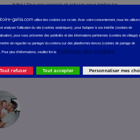
bébé ! Tous nos conseils et astuces pour limiter les
régurgitations de votre nourrisson
atoire-gallia.com
utilise des cookies sur ce site.
Avec votre consentement, nous les utilise
t analyser l'utilisation du site (cookies statistiques
) ;
pour l'adapter à vos intérêts (cookies de
lisation)
;
pour vous présenter des publicités et des informations pertinentes (cookies de ciblage)
mettre de regarder ou partager du contenu sur des plateformes tierces (cookies de partage de
Politique des cookies.
.
Pour plus d'informations, veuillez lire la
Tout refuser
Tout accepter
Personnaliser mes cho