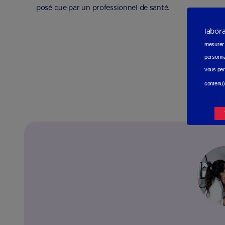
posé que par un professionnel de santé.
labor
mesurer e
personna
vous per
contenu)