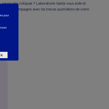
cause des coliques ? Laboratoire Gallia vous aide et
vous accompagne avec les tracas quotidiens de votre
bébé.
rons
pour
et pour
ix