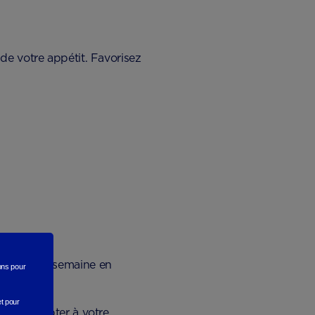
 de votre appétit. Favorisez
 2 fois par semaine en
rons
pour
gnement
et pour
 est à adapter à votre