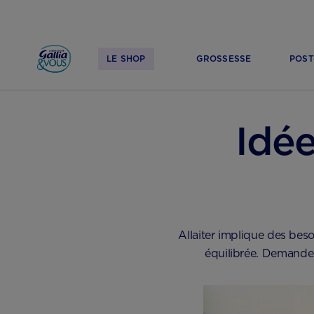
LE SHOP
GROSSESSE
POST
ACCUEIL
ALLAITEMENT & BIBERON
ALLAITEMENT MATERNEL : INFOS, BIEN
Idé
Allaiter implique des besoi
équilibrée. Demandez