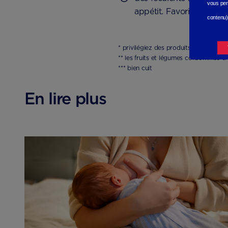
vous per
appétit. Favorisez les al
contenu)
* privilégiez des produits laitiers natu
** les fruits et légumes consommés cr
*** bien cuit
En lire plus