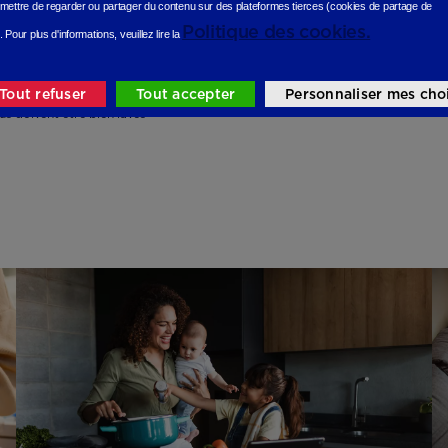
mettre de regarder ou partager du contenu sur des plateformes tierces (cookies de partage de
iments céréaliers complets
Politique des cookies.
.
Pour plus d'informations, veuillez lire la
re, les plus riches en calcium et les moins salés
Tout refuser
Tout accepter
Personnaliser mes cho
us doivent être bien lavés