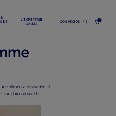
 &
L'EXPERTISE
0
N DE
CONNEXION
GALLIA
emme
r une alimentation variée et
s sont bien couverts.