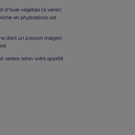
t d’huile végétale (à varier)
ichie en phytostérols est
aine dont un poisson maigre)
ent
té variera selon votre appétit