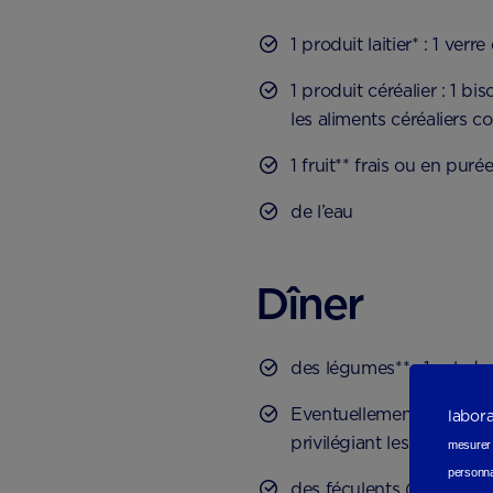
1 produit laitier* : 1 ver
1 produit céréalier : 1 b
les aliments céréaliers c
1 fruit** frais ou en puré
de l’eau
Dîner
des légumes** : 1 salade
Eventuellement 1 viande*
labor
privilégiant les poisson
mesurer e
personna
des féculents (pain, pâte