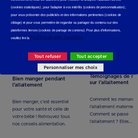
(cookies statistiques
) ;
pour l'adapter à vos intérêts (cookies de personnalisation)
;
pour vous présenter des publicités et des informations pertinentes (cookies de
ciblage)
et pour vous permettre de regarder ou partager du contenu sur des
plateformes tierces (cookies de partage de contenu).
Pour plus d'informations,
Politique des cookies.
veuillez lire la
Tout refuser
Tout accepter
Personnaliser mes choix
Témoignages de m
Bien manger pendant
sur l'allaitement
l'allaitement
Comment les mamans v
Bien manger, c'est essentiel
l'allaitement maternel ?
pour votre santé et celle de
Comment se passe
votre bébé ! Retrouvez tous
l'allaitement ? Elles
nos conseils alimentation.
témoignent !