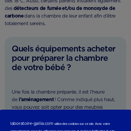
des 18°C. Aussi, certains parents installent également
des
détecteurs de fumée et/ou de monoxyde de
carbone
dans la chambre de leur enfant afin d’être
totalement sereins.
Quels équipements acheter
pour préparer la chambre
de votre bébé ?
Une fois la chambre préparée, il est l’heure
de
l’aménagement
! Comme indiqué plus haut,
vous pouvez soit opter pour des meubles
d’occasion (de famille, chinés en vide grenier, en
dépôt-vente ou sur internet), soit acheter du
laboratoire-gallia.com
utilise des cookies sur ce site.
Avec votre
mobilier neuf. Si vous optez pour la seconde