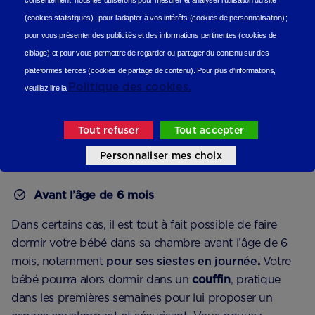
consentement, nous les utiliserons
pour mesurer et analyser l'utilisation du site
main, assurez-vous tout de même que les biens
(cookies statistiques
) ;
pour l'adapter à vos intérêts (cookies de personnalisation)
;
respectent les
normes françaises (NF EN716 et
pour vous présenter des publicités et des informations pertinentes (cookies de
NF EN221
). Quel que soit le type de meuble
ciblage)
et pour vous permettre de regarder ou partager du contenu sur des
choisi, voici une liste de quelques indispensables
plateformes tierces (cookies de partage de contenu).
Pour plus d'informations,
Politique des cookies.
à retrouver.
veuillez lire la
Tout refuser
Tout accepter
La literie
Personnaliser mes choix
Avant l’âge de 6 mois
Dans certains cas, il est tout à fait possible de faire
dormir votre bébé dans sa chambre avant l’âge de 6
mois, notamment
pour ses siestes en journée
.
Votre
bébé pourra alors dormir dans un
couffin
, pratique
dans les premières semaines pour lui proposer un