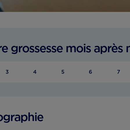
re grossesse mois après 
3
4
5
6
7
ographie