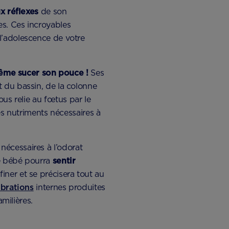
x réflexes
de son
s. Ces incroyables
l’adolescence de votre
même sucer son pouce !
Ses
t du bassin, de la colonne
ous relie au fœtus par le
es nutriments nécessaires à
s nécessaires à l’odorat
re bébé pourra
sentir
ner et se précisera tout au
ibrations
internes produites
amilières.