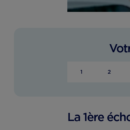
Vot
1
2
La 1ère éch