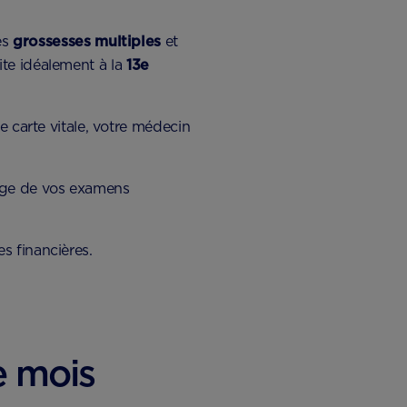
les
grossesses multiples
et
ite idéalement à la
13e
e carte vitale, votre médecin
arge de vos examens
es financières.
e mois