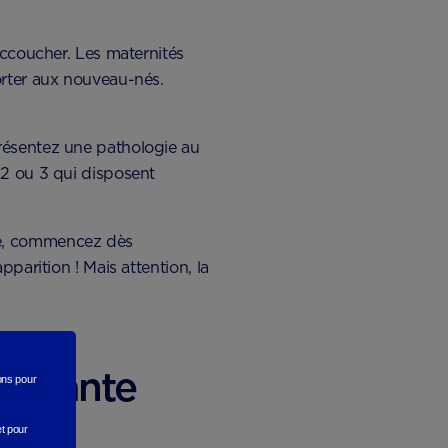
ccoucher. Les maternités
orter aux nouveau-nés.
résentez une pathologie au
 2 ou 3 qui disposent
e, commencez dès
pparition ! Mais attention, la
portante
rons
pour
et pour