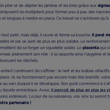
e plier et de déplier les jambes et les bras grâce aux
signau
composent se multiplient pour former peu à peu des neurone
t longues à mettre en place. Ce travail ne s’achèvera qu’à 
 tout petit, mais déjà, il ouvre et ferme sa bouche.
Il peut 
ître et ses os sont de plus en plus solides. Le renforcemen
ermettent de se forger un squelette solide. Le
placenta
qui v
mais pleinement son rôle : il lui apporte ainsi l’oxygène et l
vacuant les déchets.
enfant continuent de s’affiner : le nerf et les bulbes olfactif
ace. Ils ne fonctionnent pas encore mais très bientôt, vot
 au sein duquel il se développe. Son goût commence à s’affi
u liquide amniotique. Aussi,
il perçoit de plus en plus les v
sons extérieurs. Le jour de sa naissance, vos voix lui seront f
tre partenaire !