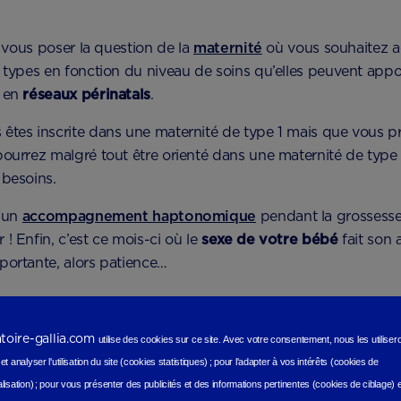
si vous poser la question de la
maternité
où vous souhaitez a
3 types en fonction du niveau de soins qu’elles peuvent app
t en
réseaux périnatals
.
êtes inscrite dans une maternité de type 1 mais que vous p
pourrez malgré tout être orienté dans une maternité de type
 besoins.
à un
accompagnement haptonomique
pendant la grossess
! Enfin, c’est ce mois-ci où le
sexe de votre bébé
fait son a
portante, alors patience…
représente une étape im
atoire-gallia.com
utilise des cookies sur ce site.
Avec votre consentement, nous les utilise
t analyser l'utilisation du site (cookies statistiques
) ;
pour l'adapter à vos intérêts (cookies de
lisation)
;
pour vous présenter des publicités et des informations pertinentes (cookies de ciblage)