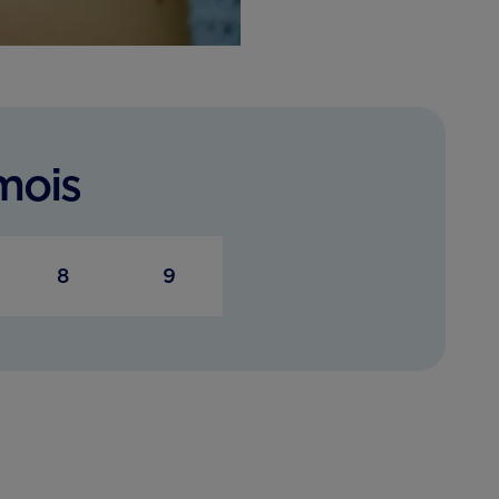
mois
8
9