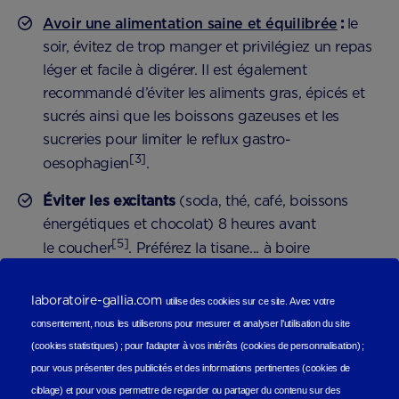
Avoir une alimentation saine et équilibrée
:
le
soir, évitez de trop manger et privilégiez un repas
léger et facile à digérer. Il est également
recommandé d’éviter les aliments gras, épicés et
sucrés ainsi que les boissons gazeuses et les
sucreries pour limiter le reflux gastro-
[3]
oesophagien
.
Éviter les excitants
(soda, thé, café, boissons
énergétiques et chocolat) 8 heures avant
[5]
le coucher
. Préférez la tisane... à boire
cependant avec modération et pas trop tard dans
la soirée (pour limiter les réveils nocturnes liés à
laboratoire-gallia.com
utilise des cookies sur ce site.
Avec votre
l’envie d’uriner, plus fréquents en cas de
consentement, nous les utiliserons
pour mesurer et analyser l'utilisation du site
grossesse). Pensez à aller aux toilettes avant de
(cookies statistiques
) ;
pour l'adapter à vos intérêts (cookies de personnalisation)
;
vous mettre au lit.
pour vous présenter des publicités et des informations pertinentes (cookies de
ciblage)
et pour vous permettre de regarder ou partager du contenu sur des