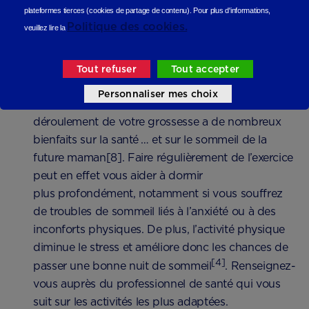
Se coucher et se lever à heures régulières
: cela
plateformes tierces (cookies de partage de contenu).
Pour plus d'informations,
donne des repères essentiels à votre organisme
Politique des cookies.
veuillez lire la
[5]
pour un meilleur rythme de sommeil
.
Pratiquer une activité physique régulière
: en
Tout refuser
Tout accepter
l’absence de contre-indication médicale, une
Personnaliser mes choix
activité physique régulière et adaptée au
déroulement de votre grossesse a de nombreux
bienfaits sur la santé … et sur le sommeil de la
future maman[8]. Faire régulièrement de l’exercice
peut en effet vous aider à dormir
plus profondément, notamment si vous souffrez
de troubles de sommeil liés à l’anxiété ou à des
inconforts physiques. De plus, l’activité physique
diminue le stress et améliore donc les chances de
[4]
passer une bonne nuit de sommeil
. Renseignez-
vous auprès du professionnel de santé qui vous
suit sur les activités les plus adaptées.