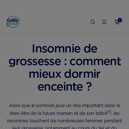
0
ACCUEIL
GROSSESSE
MAUX & SYMPTÔMES DE GROSSESSE
Insomnie de
grossesse : comment
mieux dormir
enceinte ?
Alors que le sommeil joue un rôle important dans le
[1]
bien-être de la future maman et de son bébé
, les
insomnies touchent de nombreuses femmes pendant
leur grossesse, notamment au cours du 1er et du