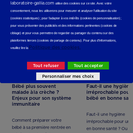
laboratoire-gallia.com
utilise des cookies sur ce site.
Avec votre
En lire plus
consentement, nous les utiliserons
pour mesurer et analyser l'utilisation du site
(cookies statistiques
) ;
pour l'adapter à vos intérêts (cookies de personnalisation)
;
pour vous présenter des publicités et des informations pertinentes (cookies de
ciblage)
et pour vous permettre de regarder ou partager du contenu sur des
plateformes tierces (cookies de partage de contenu).
Pour plus d'informations,
Politique des cookies.
veuillez lire la
Tout refuser
Tout accepter
Personnaliser mes choix
Bébé plus souvent
Faut-il une hygiène
malade à la crèche ?
irréprochable pour
Enjeux pour son système
bébé en bonne sant
immunitaire
Faut-il une hygiène
Comment préparer votre
irréprochable pour un 
bébé à sa première rentrée en
en bonne santé ? Ou a