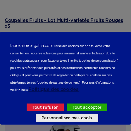
Coupelles Fruits - Lot Multi-variétés Fruits Rouges
x3
0 avis
6,81 €
laboratoire-gallia.com
utilise des cookies sur ce site.
Avec votre
De 6 à 9 mois
De 10 à 11 mois
De 12 à 14 mois
De 15 à
consentement, nous les utiliserons
pour mesurer et analyser l'utilisation du site
36 mois
(cookies statistiques
) ;
pour l'adapter à vos intérêts (cookies de personnalisation)
;
Epuisé
pour vous présenter des publicités et des informations pertinentes (cookies de
M'avertir
ciblage)
et pour vous permettre de regarder ou partager du contenu sur des
Reviews (scope produit)
plateformes tierces (cookies de partage de contenu).
Pour plus d'informations,
Politique des cookies.
veuillez lire la
Les avis de nos consommateurs
Tout refuser
Tout accepter
Personnaliser mes choix