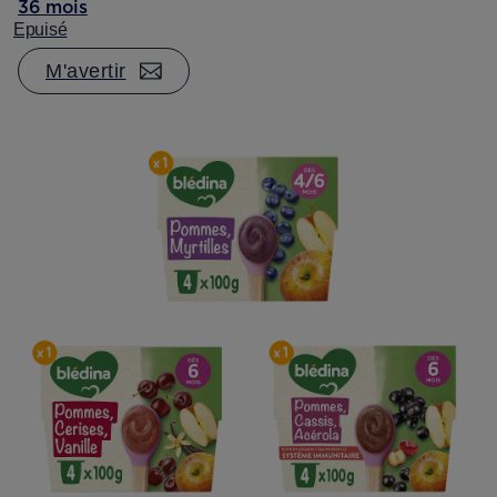
36 mois
Epuisé
M'avertir