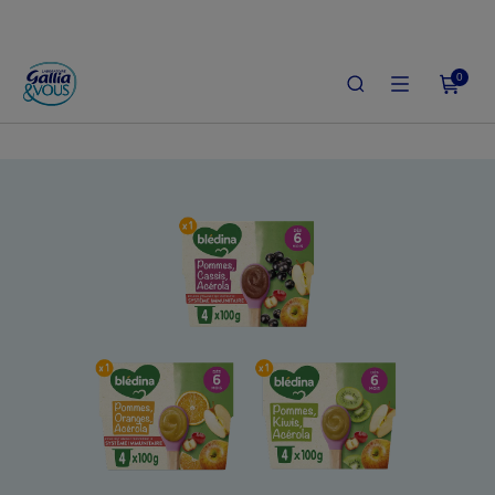
0
ACCUEIL
LE SHOP