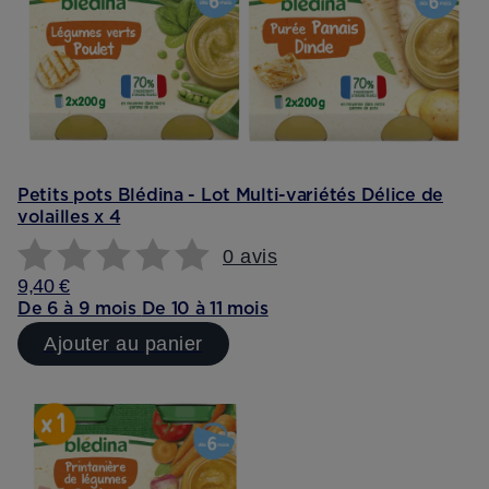
Petits pots Blédina - Lot Multi-variétés Délice de
volailles x 4
0 avis
9,40 €
De 6 à 9 mois
De 10 à 11 mois
Ajouter au panier