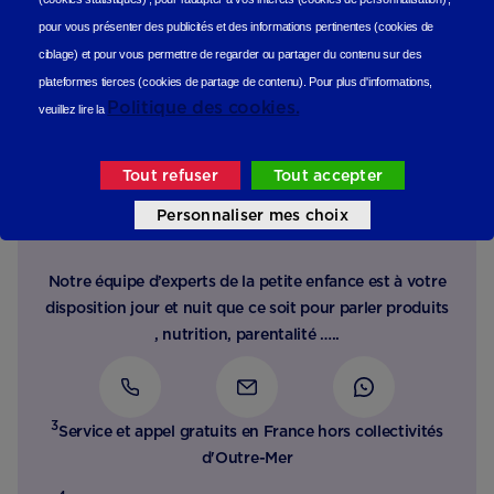
pour vous présenter des publicités et des informations pertinentes (cookies de
ciblage)
et pour vous permettre de regarder ou partager du contenu sur des
plateformes tierces (cookies de partage de contenu).
Pour plus d'informations,
Politique des cookies.
veuillez lire la
Tout refuser
Tout accepter
Besoin d’un conseil, d’une
Personnaliser mes choix
écoute ?
Notre équipe d’experts de la petite enfance est à votre
disposition jour et nuit que ce soit pour parler produits
, nutrition, parentalité …..
3
Service et appel gratuits en France hors collectivités
d'Outre-Mer​