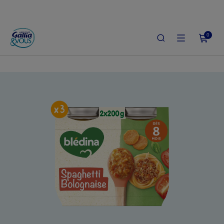
0
ACCUEIL
LE SHOP