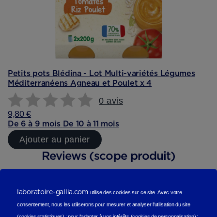
Petits pots Blédina - Lot Multi-variétés Légumes
Méditerranéens Agneau et Poulet x 4
0 avis
9,80 €
De 6 à 9 mois
De 10 à 11 mois
Ajouter au panier
Reviews (scope produit)
Les avis de nos consommateurs
laboratoire-gallia.com
utilise des cookies sur ce site.
Avec votre
consentement, nous les utiliserons
pour mesurer et analyser l'utilisation du site
(cookies statistiques
) ;
pour l'adapter à vos intérêts (cookies de personnalisation)
;