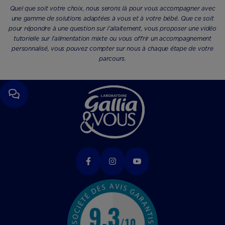
Quel que soit votre choix, nous serons là pour vous accompagner avec
une gamme de solutions adaptées à vous et à votre bébé. Que ce soit
pour répondre à une question sur l’allaitement, vous proposer une vidéo
tutorielle sur l’alimentation mixte ou vous offrir un accompagnement
personnalisé, vous pouvez compter sur nous à chaque étape de votre
parcours.